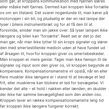
som gør, at kroppens kommunikation med hjernen sløres
eller måske helt fjernes. Dermed kan kroppen ikke fortælle
os om sin tilstand. Det svarer nogenlunde til, man kører på
motorvejen i sin bil, og pludselig er der en rød lampe der
lyser i bilens instrumentbræt og for at få den til at
forsvinde, smider man sin jakke over. Så lyser lampen ikke
længere og bilen kan ”forsætte”. Reelt set er det jo det
man gør, når man ikke lytter til sin krops signaler og slører
den med smertestillende medicin uden at have fundet ud
af årsagen til, hvorfor kroppen giver os smertebeskeder.
Men kroppen er mere genial. Tager man ikke hensyn til de
signaler og input som den giver os, vil kroppen begynde at
kompensere. Kompensationsmønstre vil opstå, når en eller
flere muskler ikke længere er i stand til at bevæge et led
frit, eller musklerne kan blokere et led for bevægelse. Vi
kender det alle – et hold i nakken eller lænden, en skulder
der ikke har samme bevægelighed som den anden osv.
Kroppen laver en række kompensationsmønstre lang tid
før kroppen ikke længere fungerer korrekt.