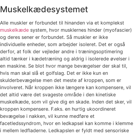
Muskelkædesystemet
Alle muskler er forbundet til hinanden via et komplekst
muskelkæde
system, hvor musklernes hinder (myofascier)
og deres sener er forbundet. Så muskler er ikke
individuelle enheder, som arbejder isoleret. Det er også
derfor, at folk der vejleder andre i træningsoptimering
altid tænker i kædetræning og aldrig i isolerede øvelser i
en maskine. Se blot hvor mange bevægelser der skal til,
hvis man skal slå et golfslag. Det er ikke kun en
skulderbevægelse men det meste af kroppen, som er
involveret. Når kroppen ikke længere kan kompensere, vil
det altid være det svageste område i den kinetiske
muskelkæde, som vil give dig en skade. Inden det sker, vil
kroppen kompensere. F.eks. en hurtig ukoordineret
bevægelse i nakken, vil kunne medføre et
facetledssyndrom, hvor en ledkapsel kan komme i klemme
i mellem ledfladerne. Ledkapslen er fyldt med sensoriske