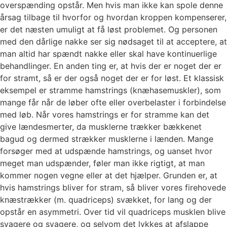
overspænding opstår. Men hvis man ikke kan spole denne
årsag tilbage til hvorfor og hvordan kroppen kompenserer,
er det næsten umuligt at få løst problemet. Og personen
med den dårlige nakke ser sig nødsaget til at acceptere, at
man altid har spændt nakke eller skal have kontinuerlige
behandlinger. En anden ting er, at hvis der er noget der er
for stramt, så er der også noget der er for løst. Et klassisk
eksempel er stramme hamstrings (knæhasemuskler), som
mange får når de løber ofte eller overbelaster i forbindelse
med løb. Når vores hamstrings er for stramme kan det
give lændesmerter, da musklerne trækker bækkenet
bagud og dermed strækker musklerne i lænden. Mange
forsøger med at udspænde hamstrings, og uanset hvor
meget man udspænder, føler man ikke rigtigt, at man
kommer nogen vegne eller at det hjælper. Grunden er, at
hvis hamstrings bliver for stram, så bliver vores firehovede
knæstrækker (m. quadriceps) svækket, for lang og der
opstår en asymmetri. Over tid vil quadriceps musklen blive
svagere og svagere, og selvom det lykkes at afslappe