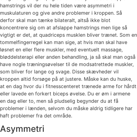
hamstrings vil der nu hele tiden være asymmetri i
muskulaturen og give andre problemer i kroppen. Så
derfor skal man tænke bilateralt, altså ikke blot
koncentrere sig om at afslappe hamstrings men lige så
vigtigt er det, at quadriceps musklen bliver trænet. Som en
tommelfingerregel kan man sige, at hvis man skal have
løsnet en eller flere muskler, med eventuelt massage,
bløddelsterapi eller anden behandling, ja så skal man også
have nogle træningsøvelser til de modsatrettede muskler,
som bliver for lange og svage. Disse skævheder vil
kroppen altid forsøge på at justere. Måske kan du huske,
at en dag hvor du i fitnesscenteret trænede arme for hårdt
eller lavede en forkert biceps øvelse. Du er øm i armene
en dag eller to, men så pludselig begynder du at få
problemer i lænden, selvom du måske aldrig tidligere har
haft problemer fra det område.
Asymmetri