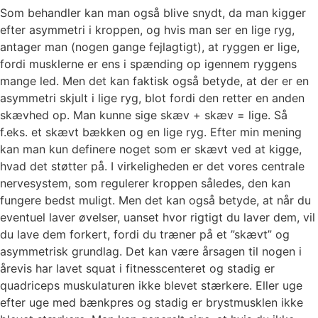
Som behandler kan man også blive snydt, da man kigger
efter asymmetri i kroppen, og hvis man ser en lige ryg,
antager man (nogen gange fejlagtigt), at ryggen er lige,
fordi musklerne er ens i spænding op igennem ryggens
mange led. Men det kan faktisk også betyde, at der er en
asymmetri skjult i lige ryg, blot fordi den retter en anden
skævhed op. Man kunne sige skæv + skæv = lige. Så
f.eks. et skævt bækken og en lige ryg. Efter min mening
kan man kun definere noget som er skævt ved at kigge,
hvad det støtter på. I virkeligheden er det vores centrale
nervesystem, som regulerer kroppen således, den kan
fungere bedst muligt. Men det kan også betyde, at når du
eventuel laver øvelser, uanset hvor rigtigt du laver dem, vil
du lave dem forkert, fordi du træner på et ”skævt” og
asymmetrisk grundlag. Det kan være årsagen til nogen i
årevis har lavet squat i fitnesscenteret og stadig er
quadriceps muskulaturen ikke blevet stærkere. Eller uge
efter uge med bænkpres og stadig er brystmusklen ikke