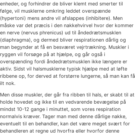
enheder, og forhindrer de bliver klemt med smerter til
følge, vil musklerne omkring leddet overspænde
(hypertoni) mens andre vil afslappes (inhibitere). Men
måske var det præcis i den nakkehvirvel hvor der kommer
en nerve (nervus phrenicus) ud til åndedrætsmusklen
(diaphragma), og dermed bliver respirationen dårlig og
man begynder at få en besværet vejrtrækning. Muskler i
ryggen vil forsøge på at hjælpe, og går også i
overspænding fordi åndedrætsmusklen ikke længere er
aktiv. Sidst vil halsmusklerne typisk hjælpe med at løfte
ribbene op, for derved at forstørre lungerne, så man kan få
ilt nok.
Men disse muskler, der går fra ribben til hals, er skabt til at
holde hovedet og ikke til en vedvarende bevægelse på
mindst 10-12 gange i minuttet, som vores respiration
normalvis kræver. Tager man med denne dårlige nakke,
eventuelt til en behandler, kan det være meget svært for
behandleren at regne ud hvorfra eller hvorfor denne