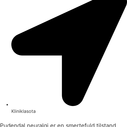
Kliniklasota
Pudendal neuralgi er en smertefuld tilstand,